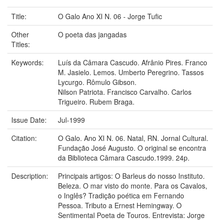
Title:
O Galo Ano XI N. 06 - Jorge Tufic
Other
O poeta das jangadas
Titles:
Keywords:
Luís da Câmara Cascudo. Afrânio Pires. Franco
M. Jasielo. Lemos. Umberto Peregrino. Tassos
Lycurgo. Rômulo Gibson.
Nilson Patriota. Francisco Carvalho. Carlos
Trigueiro. Rubem Braga.
Issue Date:
Jul-1999
Citation:
O Galo. Ano XI N. 06. Natal, RN. Jornal Cultural.
Fundação José Augusto. O original se encontra
da Biblioteca Câmara Cascudo.1999. 24p.
Description:
Principais artigos: O Barleus do nosso Instituto.
Beleza. O mar visto do monte. Para os Cavalos,
o Inglês? Tradição poética em Fernando
Pessoa. Tributo a Ernest Hemingway. O
Sentimental Poeta de Touros. Entrevista: Jorge