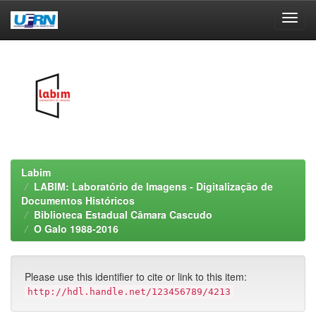
Skip
navigation
Labim
LABIM: Laboratório de Imagens - Digitalização de
Documentos Históricos
Biblioteca Estadual Câmara Cascudo
O Galo 1988-2016
Please use this identifier to cite or link to this item:
http://hdl.handle.net/123456789/4213