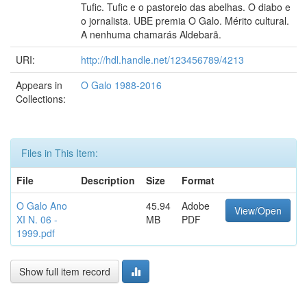
Tufic. Tufic e o pastoreio das abelhas. O diabo e
o jornalista. UBE premia O Galo. Mérito cultural.
A nenhuma chamarás Aldebarã.
URI:
http://hdl.handle.net/123456789/4213
Appears in
O Galo 1988-2016
Collections:
Files in This Item:
File
Description
Size
Format
O Galo Ano
45.94
Adobe
View/Open
XI N. 06 -
MB
PDF
1999.pdf
Show full item record