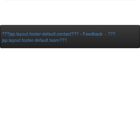
???jsp.layout.footer-default.contact???
-
Feedback
-
???
jsp.layout.footer-default.team???