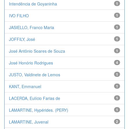
Intendência de Goyaninha
1
IVO FILHO
1
JASIELLO, Franco Maria
1
JOFFILY, José
1
José Antônio Soares de Souza
1
José Honório Rodrigues
4
JUSTO, Valdinete de Lemos
1
KANT, Emmanuel
1
LACERDA, Eulício Farias de
1
LAMARTINE, Hypérides. (PERY)
1
LAMARTINE, Juvenal
2