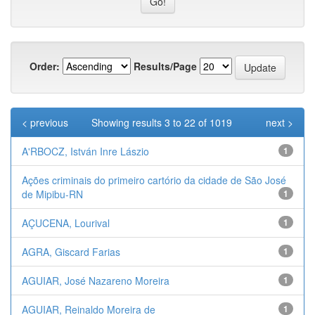
Order:
Results/Page
< previous
Showing results 3 to 22 of 1019
next >
A'RBOCZ, István Inre Lászio
1
Ações criminais do primeiro cartório da cidade de São José
de Mipibu-RN
1
AÇUCENA, Lourival
1
AGRA, Giscard Farias
1
AGUIAR, José Nazareno Moreira
1
AGUIAR, Reinaldo Moreira de
1