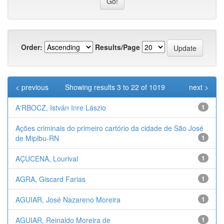
Order:
Results/Page
< previous
Showing results 3 to 22 of 1019
next >
A'RBOCZ, István Inre Lászio
1
Ações criminais do primeiro cartório da cidade de São José
de Mipibu-RN
1
AÇUCENA, Lourival
1
AGRA, Giscard Farias
1
AGUIAR, José Nazareno Moreira
1
AGUIAR, Reinaldo Moreira de
1